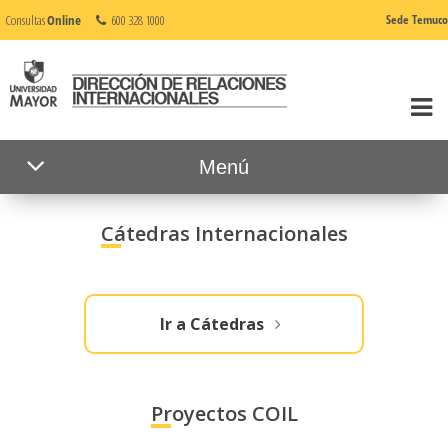
Consultas
Online
600 328 1000
Sede Temuco
Menú
Cátedras Internacionales
Ir a Cátedras
Proyectos COIL