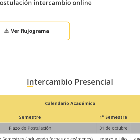
ostulación intercambio online
Ver flujograma
Intercambio Presencial
Calendario Académico
Semestre
1° Semestre
Plazo de Postulación
31 de octubre
 de Semestres (incluyendo fechas de exámenes)
marzo a julio
ag