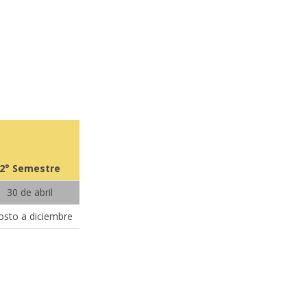
2° Semestre
30 de abril
osto a diciembre