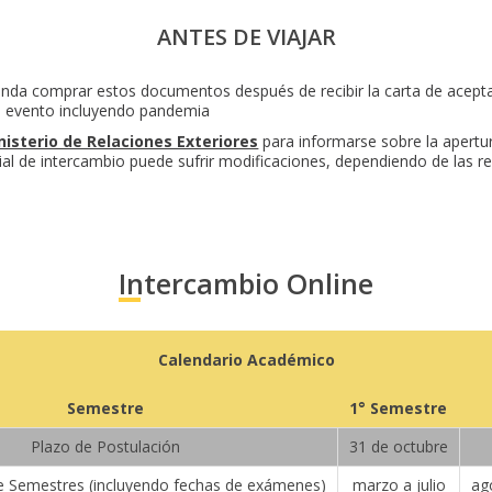
ANTES DE VIAJAR
enda comprar estos documentos después de recibir la carta de aceptac
o evento incluyendo pandemia
nisterio de Relaciones Exteriores
para informarse sobre la apertur
al de intercambio puede sufrir modificaciones, dependiendo de las res
Intercambio Online
Calendario Académico
Semestre
1° Semestre
Plazo de Postulación
31 de octubre
 de Semestres (incluyendo fechas de exámenes)
marzo a julio
ag