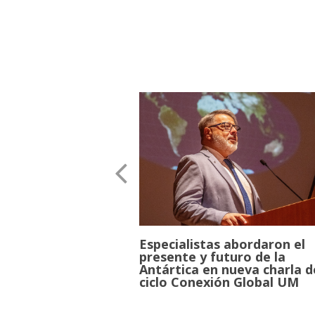
1.- Generación y Tra
transferencia de conoc
mejora del proyecto aca
Especialistas abordaron el
participación de académ
presente y futuro de la
convenios y becas orie
Antártica en nueva charla d
2.- Redes y Proyecto
ciclo Conexión Global UM
internacional de manera
proyectos conjuntos, p