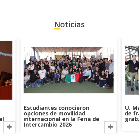
Noticias
nsferencia de Conocimiento:
Fomentar la vinculación internacional
imientos de vanguardia para fortalecer las competencias de la comunid
démico y la proyección de la institución hacia el exterior. Considera
Estudiantes conocieron
U. M
icos nacionales y extranjeros en proyectos de investigación conjunto
opciones de movilidad
de f
ntados a la transferencia de conocimiento.
el
internacional en la Feria de
grat
s de Colaboración:
Generar y mantener activas las alianzas y redes
Intercambio 2026
 formal y sistemática, para potenciar las áreas de docencia e investi
asantías y visitas, que permitan retroalimentarnos académica y cultu